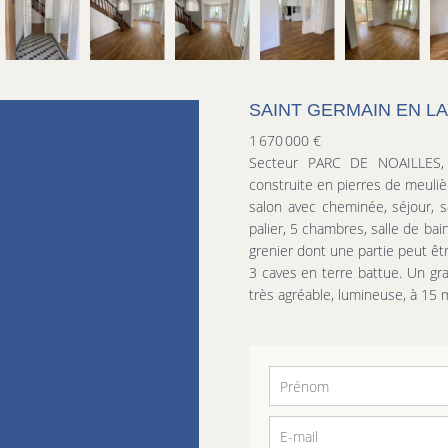
SAINT GERMAIN EN LA
1 670 000 €
Secteur PARC DE NOAILLES, p
construite en pierres de meulièr
salon avec cheminée, séjour, sa
palier, 5 chambres, salle de ba
grenier dont une partie peut ê
3 caves en terre battue. Un gr
très agréable, lumineuse, à 15 