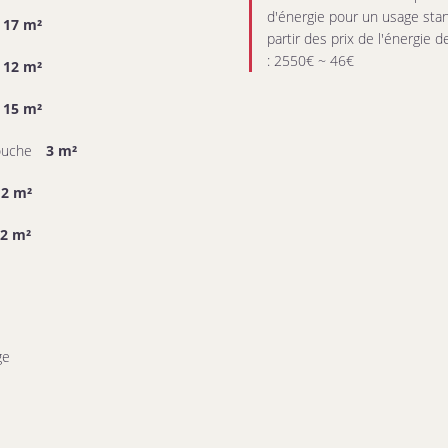
d'énergie pour un usage stan
17 m²
partir des prix de l'énergie 
: 2550€ ~ 46€
12 m²
15 m²
douche
3 m²
12 m²
2 m²
ge