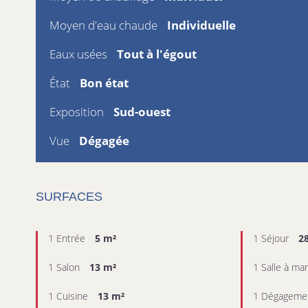
Moyen d'eau chaude
Individuelle
Eaux usées
Tout à l'égout
État
Bon état
Exposition
Sud-ouest
Vue
Dégagée
SURFACES
1 Entrée
5 m²
1 Séjour
2
1 Salon
13 m²
1 Salle à ma
1 Cuisine
13 m²
1 Dégageme