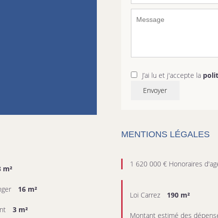
J’ai lu et j'accepte la
poli
Envoyer
MENTIONS LÉGALES
1 620 000 € Honoraires d'ag
8 m²
nger
16 m²
Loi Carrez
190 m²
nt
3 m²
Montant estimé des dépense